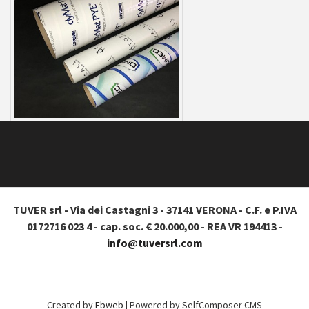
TUVER srl - Via dei Castagni 3 - 37141 VERONA - C.F. e P.IVA
0172716 023 4 - cap. soc. € 20.000,00 - REA VR 194413 -
info@tuversrl.com
Created by
Ebweb
| Powered by SelfComposer CMS