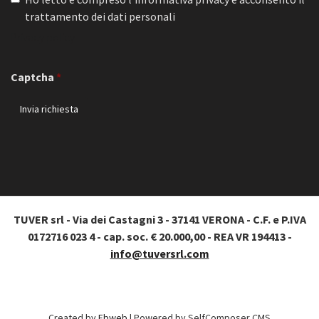
trattamento dei dati personali
Privacy policy
Captcha
TUVER srl - Via dei Castagni 3 - 37141 VERONA - C.F. e P.IVA
0172716 023 4 - cap. soc. € 20.000,00 - REA VR 194413 -
info@tuversrl.com
Created by
Ebweb
| Powered by SelfComposer CMS