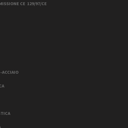
ISSIONE CE 129/97/CE
TA
TA
A
-ACCIAIO
ICA
RTA
STICA
A