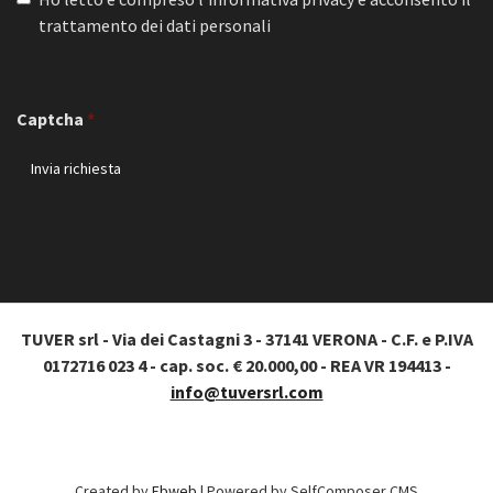
trattamento dei dati personali
Privacy policy
Captcha
TUVER srl - Via dei Castagni 3 - 37141 VERONA - C.F. e P.IVA
0172716 023 4 - cap. soc. € 20.000,00 - REA VR 194413 -
info@tuversrl.com
Created by
Ebweb
| Powered by SelfComposer CMS